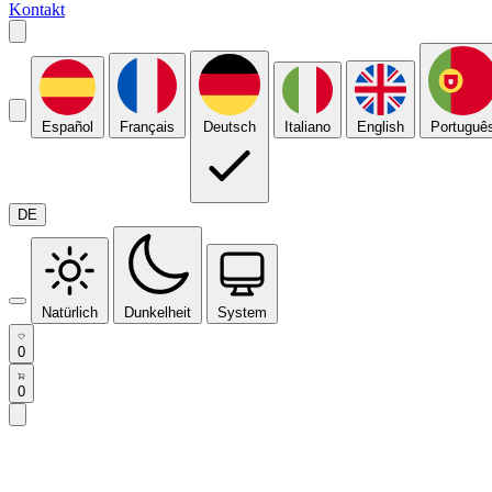
Kontakt
Español
Français
Deutsch
Italiano
English
Portuguê
DE
Natürlich
Dunkelheit
System
0
0