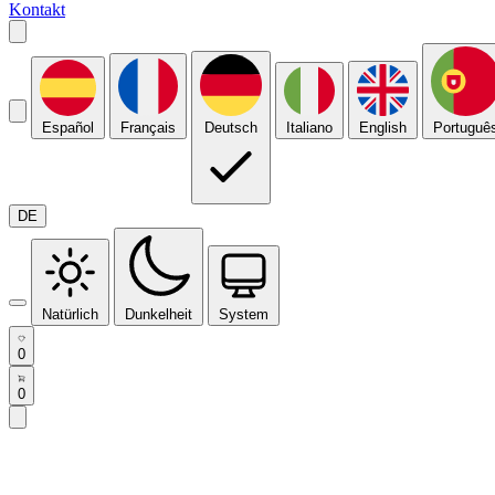
Kontakt
Español
Français
Deutsch
Italiano
English
Portuguê
DE
Natürlich
Dunkelheit
System
0
0