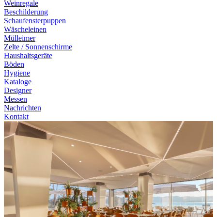
Weinregale
Beschilderung
Schaufensterpuppen
Wäscheleinen
Mülleimer
Zelte / Sonnenschirme
Haushaltsgeräte
Böden
Hygiene
Kataloge
Designer
Messen
Nachrichten
Kontakt