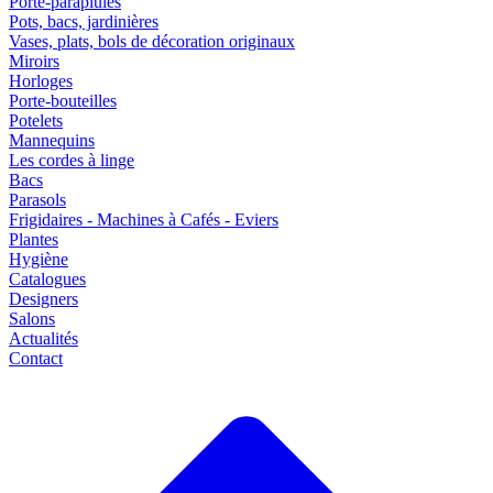
Porte-parapluies
Pots, bacs, jardinières
Vases, plats, bols de décoration originaux
Miroirs
Horloges
Porte-bouteilles
Potelets
Mannequins
Les cordes à linge
Bacs
Parasols
Frigidaires - Machines à Cafés - Eviers
Plantes
Hygiène
Catalogues
Designers
Salons
Actualités
Contact