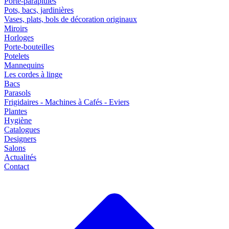
Porte-parapluies
Pots, bacs, jardinières
Vases, plats, bols de décoration originaux
Miroirs
Horloges
Porte-bouteilles
Potelets
Mannequins
Les cordes à linge
Bacs
Parasols
Frigidaires - Machines à Cafés - Eviers
Plantes
Hygiène
Catalogues
Designers
Salons
Actualités
Contact