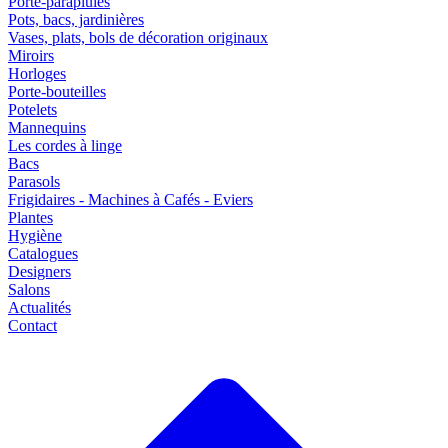
Porte-parapluies
Pots, bacs, jardinières
Vases, plats, bols de décoration originaux
Miroirs
Horloges
Porte-bouteilles
Potelets
Mannequins
Les cordes à linge
Bacs
Parasols
Frigidaires - Machines à Cafés - Eviers
Plantes
Hygiène
Catalogues
Designers
Salons
Actualités
Contact