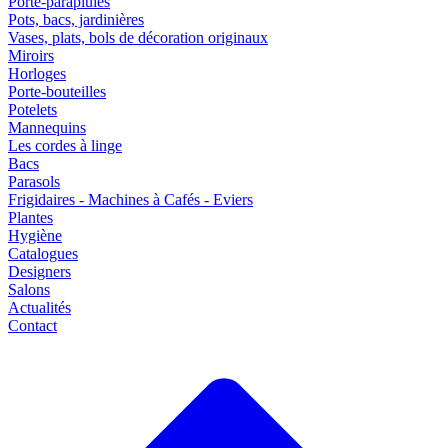
Porte-parapluies
Pots, bacs, jardinières
Vases, plats, bols de décoration originaux
Miroirs
Horloges
Porte-bouteilles
Potelets
Mannequins
Les cordes à linge
Bacs
Parasols
Frigidaires - Machines à Cafés - Eviers
Plantes
Hygiène
Catalogues
Designers
Salons
Actualités
Contact