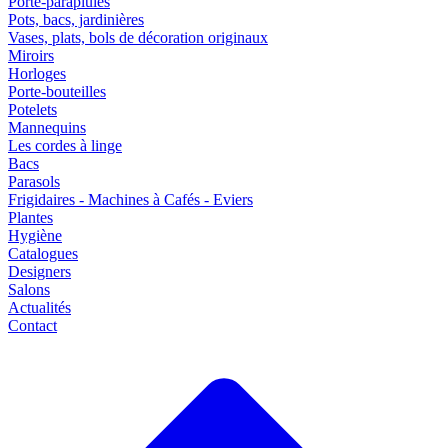
Porte-parapluies
Pots, bacs, jardinières
Vases, plats, bols de décoration originaux
Miroirs
Horloges
Porte-bouteilles
Potelets
Mannequins
Les cordes à linge
Bacs
Parasols
Frigidaires - Machines à Cafés - Eviers
Plantes
Hygiène
Catalogues
Designers
Salons
Actualités
Contact