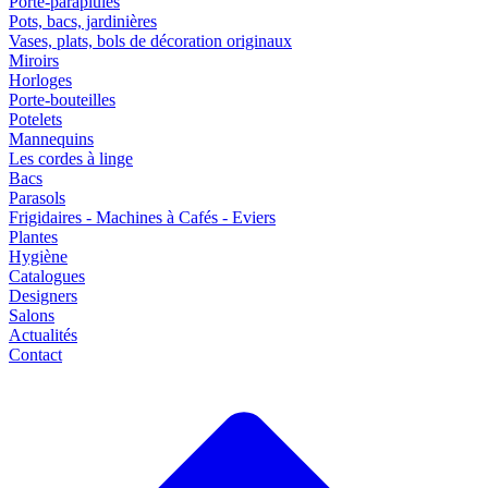
Porte-parapluies
Pots, bacs, jardinières
Vases, plats, bols de décoration originaux
Miroirs
Horloges
Porte-bouteilles
Potelets
Mannequins
Les cordes à linge
Bacs
Parasols
Frigidaires - Machines à Cafés - Eviers
Plantes
Hygiène
Catalogues
Designers
Salons
Actualités
Contact