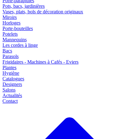
Porte-parapluies
Pots, bacs, jardinières
Vases, plats, bols de décoration originaux
Miroirs
Horloges
Porte-bouteilles
Potelets
Mannequins
Les cordes à linge
Bacs
Parasols
Frigidaires - Machines à Cafés - Eviers
Plantes
Hygiène
Catalogues
Designers
Salons
Actualités
Contact