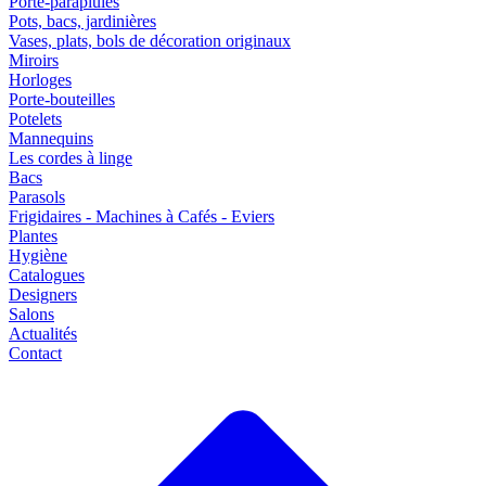
Porte-parapluies
Pots, bacs, jardinières
Vases, plats, bols de décoration originaux
Miroirs
Horloges
Porte-bouteilles
Potelets
Mannequins
Les cordes à linge
Bacs
Parasols
Frigidaires - Machines à Cafés - Eviers
Plantes
Hygiène
Catalogues
Designers
Salons
Actualités
Contact