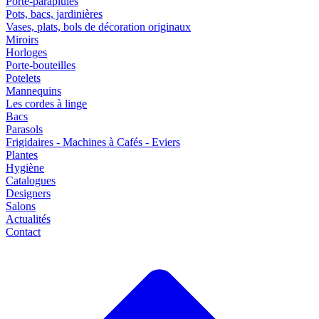
Porte-parapluies
Pots, bacs, jardinières
Vases, plats, bols de décoration originaux
Miroirs
Horloges
Porte-bouteilles
Potelets
Mannequins
Les cordes à linge
Bacs
Parasols
Frigidaires - Machines à Cafés - Eviers
Plantes
Hygiène
Catalogues
Designers
Salons
Actualités
Contact