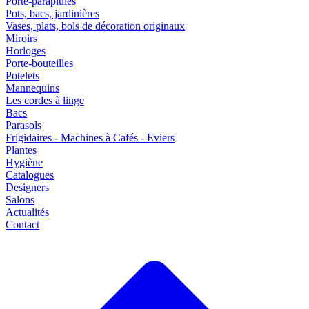
Porte-parapluies
Pots, bacs, jardinières
Vases, plats, bols de décoration originaux
Miroirs
Horloges
Porte-bouteilles
Potelets
Mannequins
Les cordes à linge
Bacs
Parasols
Frigidaires - Machines à Cafés - Eviers
Plantes
Hygiène
Catalogues
Designers
Salons
Actualités
Contact