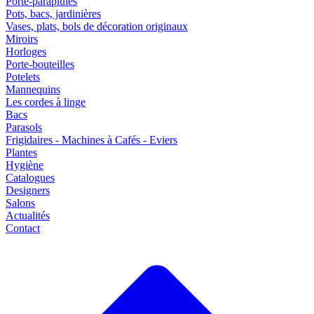
Porte-parapluies
Pots, bacs, jardinières
Vases, plats, bols de décoration originaux
Miroirs
Horloges
Porte-bouteilles
Potelets
Mannequins
Les cordes à linge
Bacs
Parasols
Frigidaires - Machines à Cafés - Eviers
Plantes
Hygiène
Catalogues
Designers
Salons
Actualités
Contact