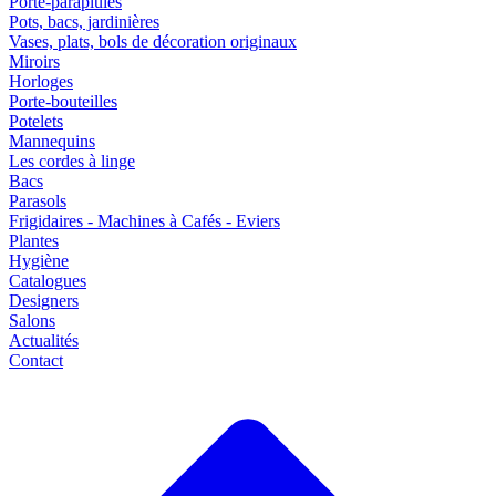
Porte-parapluies
Pots, bacs, jardinières
Vases, plats, bols de décoration originaux
Miroirs
Horloges
Porte-bouteilles
Potelets
Mannequins
Les cordes à linge
Bacs
Parasols
Frigidaires - Machines à Cafés - Eviers
Plantes
Hygiène
Catalogues
Designers
Salons
Actualités
Contact