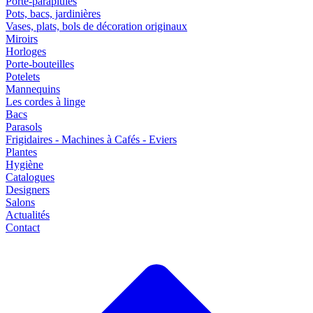
Porte-parapluies
Pots, bacs, jardinières
Vases, plats, bols de décoration originaux
Miroirs
Horloges
Porte-bouteilles
Potelets
Mannequins
Les cordes à linge
Bacs
Parasols
Frigidaires - Machines à Cafés - Eviers
Plantes
Hygiène
Catalogues
Designers
Salons
Actualités
Contact