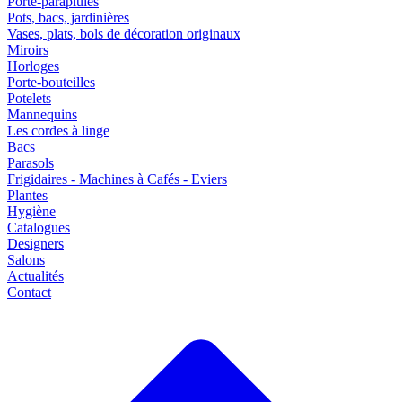
Porte-parapluies
Pots, bacs, jardinières
Vases, plats, bols de décoration originaux
Miroirs
Horloges
Porte-bouteilles
Potelets
Mannequins
Les cordes à linge
Bacs
Parasols
Frigidaires - Machines à Cafés - Eviers
Plantes
Hygiène
Catalogues
Designers
Salons
Actualités
Contact