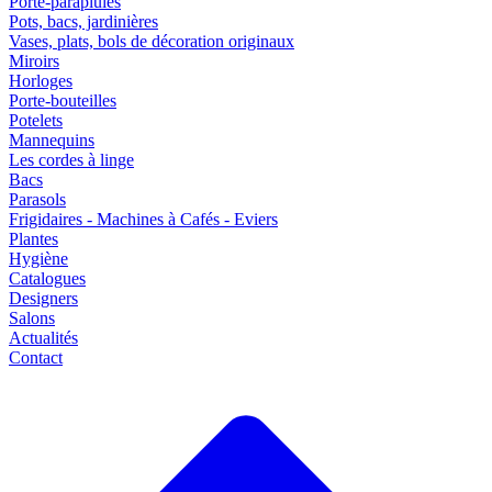
Porte-parapluies
Pots, bacs, jardinières
Vases, plats, bols de décoration originaux
Miroirs
Horloges
Porte-bouteilles
Potelets
Mannequins
Les cordes à linge
Bacs
Parasols
Frigidaires - Machines à Cafés - Eviers
Plantes
Hygiène
Catalogues
Designers
Salons
Actualités
Contact