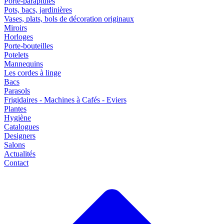
Porte-parapluies
Pots, bacs, jardinières
Vases, plats, bols de décoration originaux
Miroirs
Horloges
Porte-bouteilles
Potelets
Mannequins
Les cordes à linge
Bacs
Parasols
Frigidaires - Machines à Cafés - Eviers
Plantes
Hygiène
Catalogues
Designers
Salons
Actualités
Contact