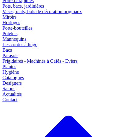
Porte-parapluies
Pots, bacs, jardinières
Vases, plats, bols de décoration originaux
Miroirs
Horloges
Porte-bouteilles
Potelets
Mannequins
Les cordes à linge
Bacs
Parasols
Frigidaires - Machines à Cafés - Eviers
Plantes
Hygiène
Catalogues
Designers
Salons
Actualités
Contact