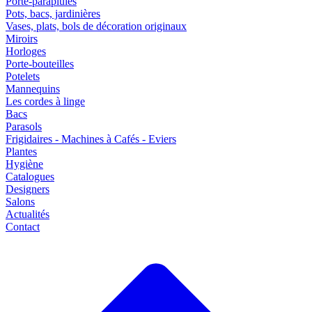
Porte-parapluies
Pots, bacs, jardinières
Vases, plats, bols de décoration originaux
Miroirs
Horloges
Porte-bouteilles
Potelets
Mannequins
Les cordes à linge
Bacs
Parasols
Frigidaires - Machines à Cafés - Eviers
Plantes
Hygiène
Catalogues
Designers
Salons
Actualités
Contact