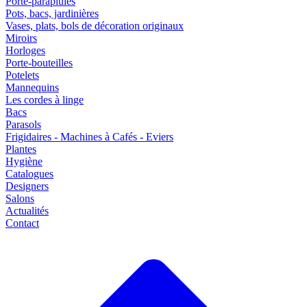
Porte-parapluies
Pots, bacs, jardinières
Vases, plats, bols de décoration originaux
Miroirs
Horloges
Porte-bouteilles
Potelets
Mannequins
Les cordes à linge
Bacs
Parasols
Frigidaires - Machines à Cafés - Eviers
Plantes
Hygiène
Catalogues
Designers
Salons
Actualités
Contact