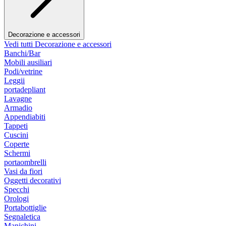
Decorazione e accessori
Vedi tutti Decorazione e accessori
Banchi/Bar
Mobili ausiliari
Podi/vetrine
Leggii
portadepliant
Lavagne
Armadio
Appendiabiti
Tappeti
Cuscini
Coperte
Schermi
portaombrelli
Vasi da fiori
Oggetti decorativi
Specchi
Orologi
Portabottiglie
Segnaletica
Manichini