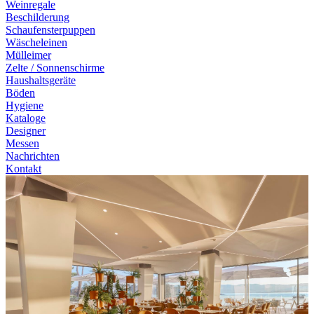
Weinregale
Beschilderung
Schaufensterpuppen
Wäscheleinen
Mülleimer
Zelte / Sonnenschirme
Haushaltsgeräte
Böden
Hygiene
Kataloge
Designer
Messen
Nachrichten
Kontakt