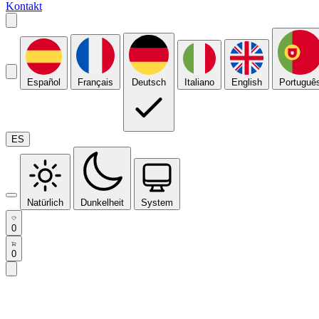
Kontakt
Español
Français
Deutsch
Italiano
English
Portuguê
ES
Natürlich
Dunkelheit
System
0
0