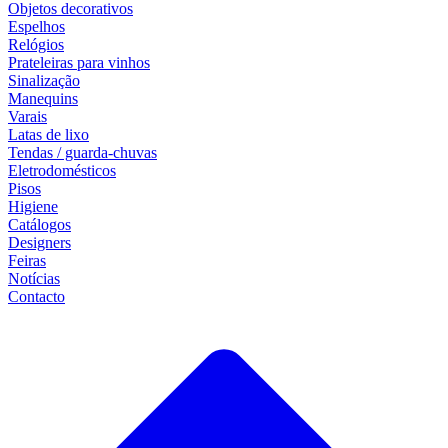
Objetos decorativos
Espelhos
Relógios
Prateleiras para vinhos
Sinalização
Manequins
Varais
Latas de lixo
Tendas / guarda-chuvas
Eletrodomésticos
Pisos
Higiene
Catálogos
Designers
Feiras
Notícias
Contacto