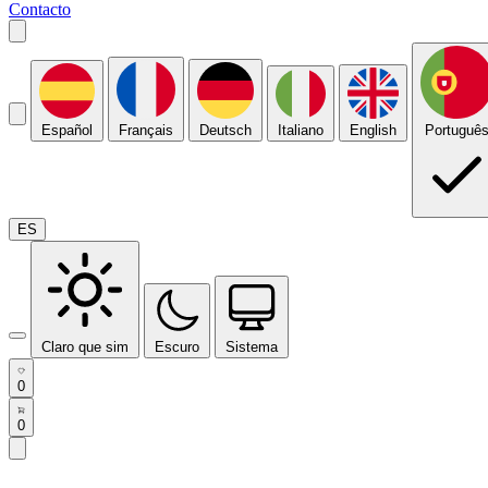
Contacto
Español
Français
Deutsch
Italiano
English
Portuguê
ES
Claro que sim
Escuro
Sistema
0
0