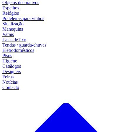
Objetos decorativos
Espelhos
Relógios
Prateleiras para vinhos
Sinalização
Manequins
Varais
Latas de lixo
Tendas / guarda-chuvas
Eletrodomésticos
Pisos
Higiene
Catálogos
Designers
Feiras
Notícias
Contacto