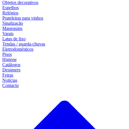
Objetos decorativos
Espelhos
Relógios
Prateleiras para vinhos
Sinalização
Manequins
Varais
Latas de lixo
Tendas / guarda-chuvas
Eletrodomésticos
Pisos
Higiene
Catálogos
Designers
Feiras
Notícias
Contacto