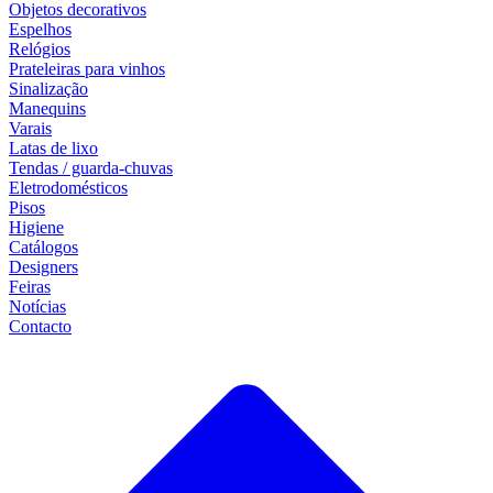
Objetos decorativos
Espelhos
Relógios
Prateleiras para vinhos
Sinalização
Manequins
Varais
Latas de lixo
Tendas / guarda-chuvas
Eletrodomésticos
Pisos
Higiene
Catálogos
Designers
Feiras
Notícias
Contacto