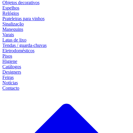
Objetos decorativos
Espelhos
Relógios
Prateleiras para vinhos
Sinalização
Manequins
Varais
Latas de lixo
Tendas / guarda-chuvas
Eletrodomésticos
Pisos
Higiene
Catálogos
Designers
Feiras
Notícias
Contacto