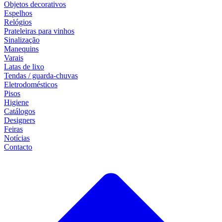
Objetos decorativos
Espelhos
Relógios
Prateleiras para vinhos
Sinalização
Manequins
Varais
Latas de lixo
Tendas / guarda-chuvas
Eletrodomésticos
Pisos
Higiene
Catálogos
Designers
Feiras
Notícias
Contacto