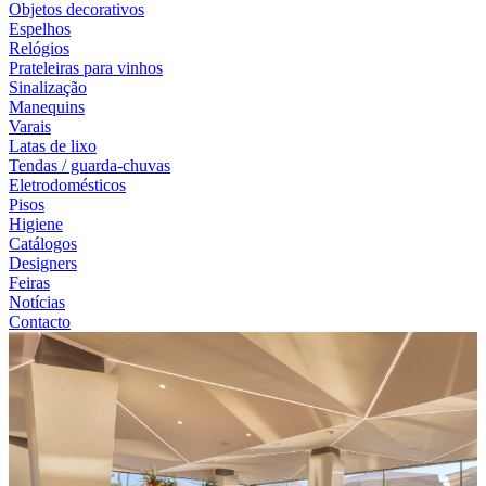
Objetos decorativos
Espelhos
Relógios
Prateleiras para vinhos
Sinalização
Manequins
Varais
Latas de lixo
Tendas / guarda-chuvas
Eletrodomésticos
Pisos
Higiene
Catálogos
Designers
Feiras
Notícias
Contacto