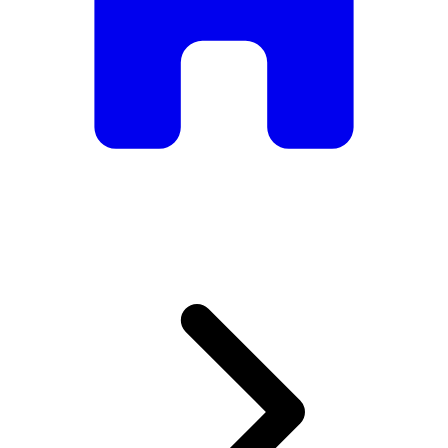
De mesas e cadeiras elegantes a sofás e poltronas de luxo,
temos tudo o que precisa para criar o ambiente perfeito.