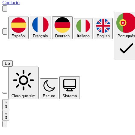
Contacto
Español
Français
Deutsch
Italiano
English
Portuguê
ES
Claro que sim
Escuro
Sistema
0
0