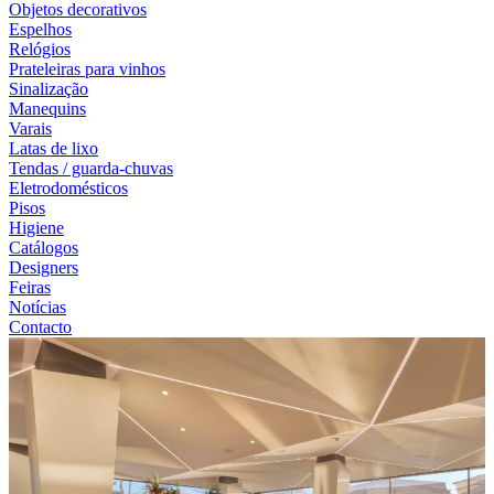
Objetos decorativos
Espelhos
Relógios
Prateleiras para vinhos
Sinalização
Manequins
Varais
Latas de lixo
Tendas / guarda-chuvas
Eletrodomésticos
Pisos
Higiene
Catálogos
Designers
Feiras
Notícias
Contacto