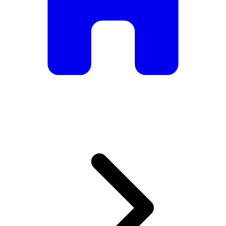
De mesas e cadeiras elegantes a sofás e poltronas de luxo,
temos tudo o que precisa para criar o ambiente perfeito.