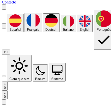
Contacto
Español
Français
Deutsch
Italiano
English
Portuguê
PT
Claro que sim
Escuro
Sistema
0
0