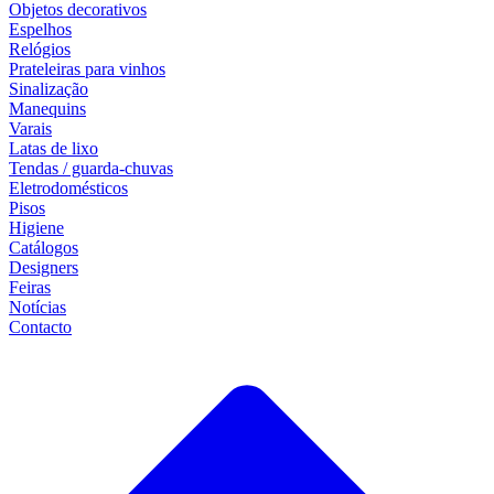
Objetos decorativos
Espelhos
Relógios
Prateleiras para vinhos
Sinalização
Manequins
Varais
Latas de lixo
Tendas / guarda-chuvas
Eletrodomésticos
Pisos
Higiene
Catálogos
Designers
Feiras
Notícias
Contacto