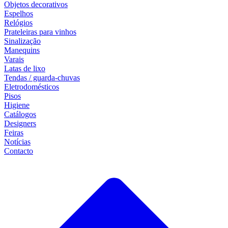
Objetos decorativos
Espelhos
Relógios
Prateleiras para vinhos
Sinalização
Manequins
Varais
Latas de lixo
Tendas / guarda-chuvas
Eletrodomésticos
Pisos
Higiene
Catálogos
Designers
Feiras
Notícias
Contacto