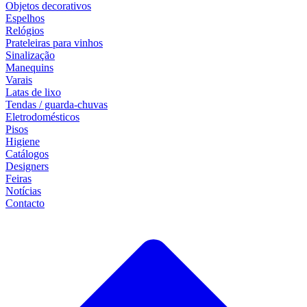
Objetos decorativos
Espelhos
Relógios
Prateleiras para vinhos
Sinalização
Manequins
Varais
Latas de lixo
Tendas / guarda-chuvas
Eletrodomésticos
Pisos
Higiene
Catálogos
Designers
Feiras
Notícias
Contacto