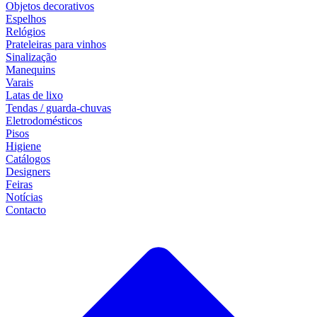
Objetos decorativos
Espelhos
Relógios
Prateleiras para vinhos
Sinalização
Manequins
Varais
Latas de lixo
Tendas / guarda-chuvas
Eletrodomésticos
Pisos
Higiene
Catálogos
Designers
Feiras
Notícias
Contacto