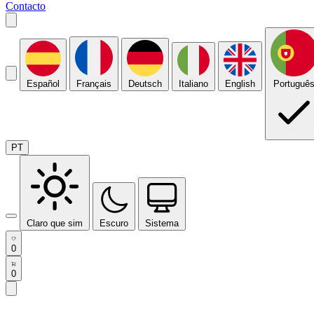
Contacto
Español
Français
Deutsch
Italiano
English
Portuguê
PT
Claro que sim
Escuro
Sistema
0
0