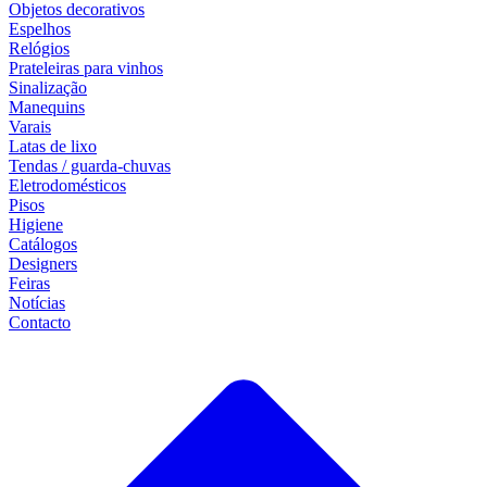
Objetos decorativos
Espelhos
Relógios
Prateleiras para vinhos
Sinalização
Manequins
Varais
Latas de lixo
Tendas / guarda-chuvas
Eletrodomésticos
Pisos
Higiene
Catálogos
Designers
Feiras
Notícias
Contacto