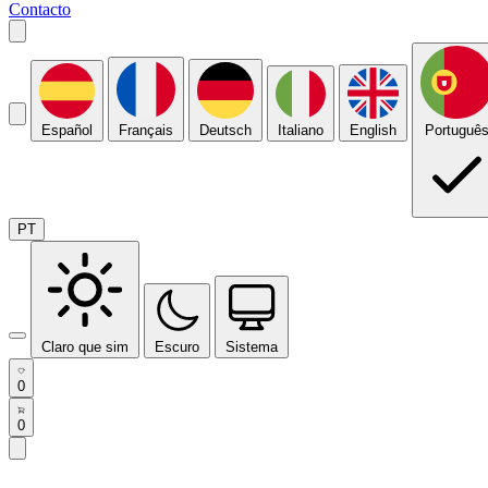
Contacto
Español
Français
Deutsch
Italiano
English
Portuguê
PT
Claro que sim
Escuro
Sistema
0
0