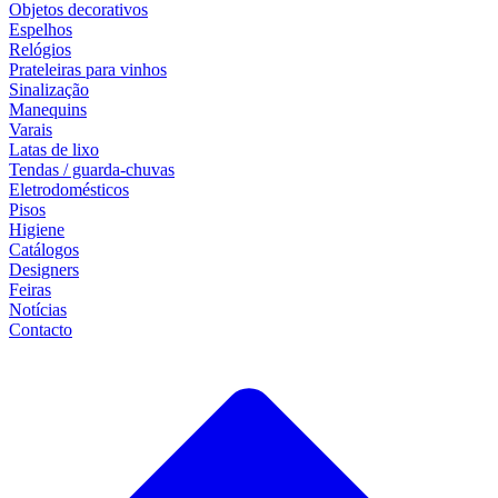
Objetos decorativos
Espelhos
Relógios
Prateleiras para vinhos
Sinalização
Manequins
Varais
Latas de lixo
Tendas / guarda-chuvas
Eletrodomésticos
Pisos
Higiene
Catálogos
Designers
Feiras
Notícias
Contacto