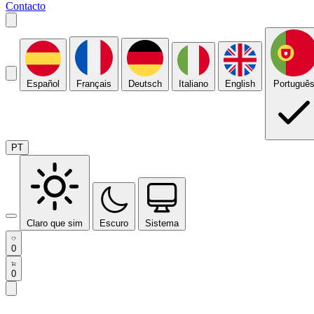
Contacto
Español
Français
Deutsch
Italiano
English
Portuguê
PT
Claro que sim
Escuro
Sistema
0
0