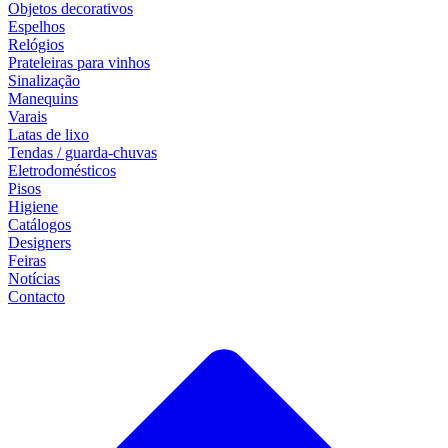
Objetos decorativos
Espelhos
Relógios
Prateleiras para vinhos
Sinalização
Manequins
Varais
Latas de lixo
Tendas / guarda-chuvas
Eletrodomésticos
Pisos
Higiene
Catálogos
Designers
Feiras
Notícias
Contacto