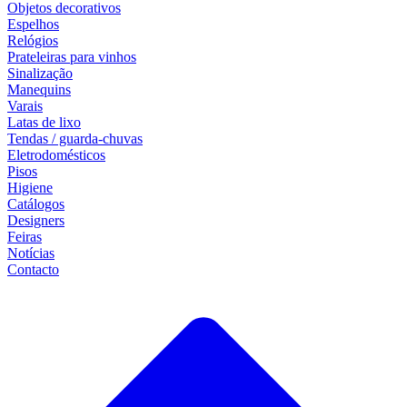
Objetos decorativos
Espelhos
Relógios
Prateleiras para vinhos
Sinalização
Manequins
Varais
Latas de lixo
Tendas / guarda-chuvas
Eletrodomésticos
Pisos
Higiene
Catálogos
Designers
Feiras
Notícias
Contacto