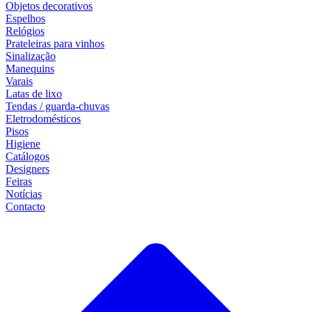
Objetos decorativos
Espelhos
Relógios
Prateleiras para vinhos
Sinalização
Manequins
Varais
Latas de lixo
Tendas / guarda-chuvas
Eletrodomésticos
Pisos
Higiene
Catálogos
Designers
Feiras
Notícias
Contacto