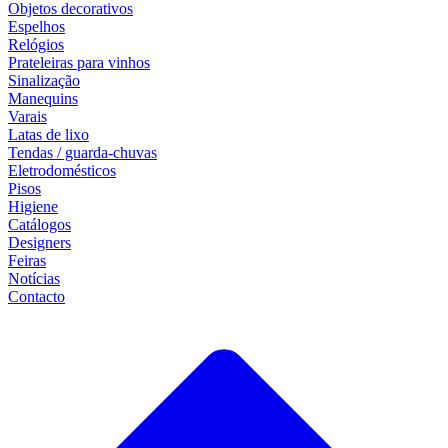
Objetos decorativos
Espelhos
Relógios
Prateleiras para vinhos
Sinalização
Manequins
Varais
Latas de lixo
Tendas / guarda-chuvas
Eletrodomésticos
Pisos
Higiene
Catálogos
Designers
Feiras
Notícias
Contacto