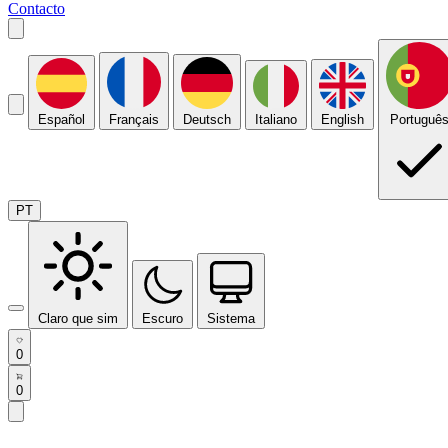
Contacto
Español
Français
Deutsch
Italiano
English
Portuguê
PT
Claro que sim
Escuro
Sistema
0
0